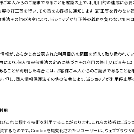
客様ご本人からのご請求であることを確認の上で、利用目的の達成に必要
内容の訂正等を行い、その旨をお客様に通知します（訂正等を行わない
報保護法その他の法令により、当ショップが訂正等の義務を負わない場合は
人情報が、あらかじめ公表された利用目的の範囲を超えて取り扱われて
由により、個人情報保護法の定めに基づきその利用の停止又は消去（以下
あることが判明した場合には、お客様ご本人からのご請求であることを
す。但し、個人情報保護法その他の法令により、当ショップが利用停止等
の利用
kie及びこれに類する技術を利用することがあります。これらの技術は、当
するものです。Cookieを無効化されたいユーザーは、ウェブブラウザの