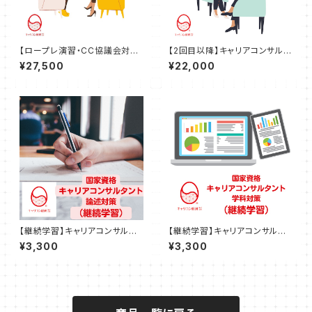
【ロープレ演習・CC協議会対
【2回目以降】キャリアコンサルテ
応】キャリアコンサルタントロー
ィング（90分）※弊社で初回面
¥27,500
¥22,000
プレ試験対策講座（120分）
談を受けられた方対象
【継続学習】キャリアコンサルタ
【継続学習】キャリアコンサルタ
ント論述試験対策講座（CC協議
ント学科試験対策講座
¥3,300
¥3,300
会・JCDA）