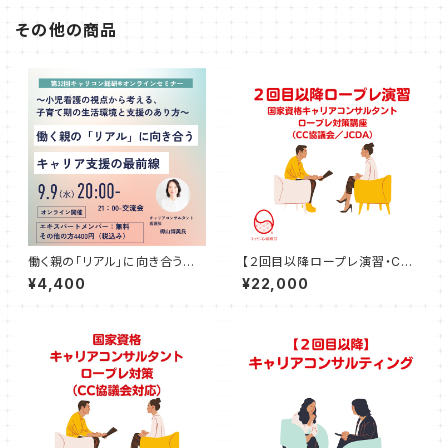
その他の商品
働く親の「リアル」に向き合うキャ
【２回目以降ロープレ演習・CC
リア支援の最前線 ～小児看護
協議会／JCDA対応】キャリアコ
¥4,400
¥22,000
の視点から考える、子育て期の
ンサルタントロープレ試験対策
生活環境と支援のあり方～【第
講座（120分）
32回キャリコン総研®26年9月
エキスパートメンバーシップオン
ラインセミナー】